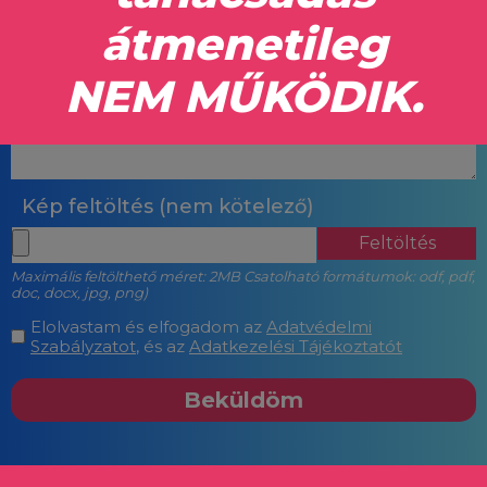
Kép feltöltés (nem kötelező)
Maximális feltölthető méret: 2MB Csatolható formátumok: odf, pdf,
doc, docx, jpg, png)
Elolvastam és elfogadom az
Adatvédelmi
Szabályzatot
, és az
Adatkezelési Tájékoztatót