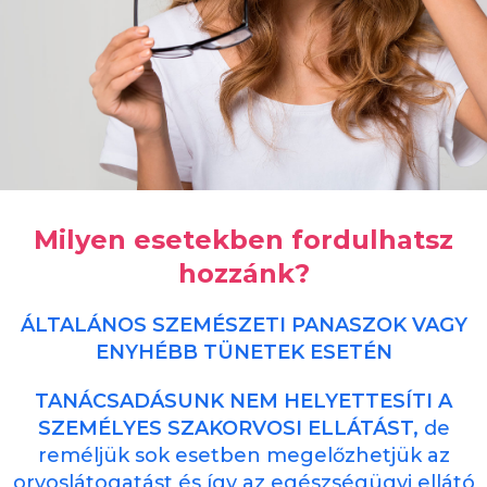
Milyen esetekben
fordulhatsz
hozzánk?
ÁLTALÁNOS SZEMÉSZETI
PANASZOK VAGY
ENYHÉBB
TÜNETEK ESETÉN
TANÁCSADÁSUNK NEM
HELYETTESÍTI A
SZEMÉLYES
SZAKORVOSI ELLÁTÁST,
de
reméljük sok esetben
megelőzhetjük az
orvoslátogatást
és így az egészségügyi ellátó