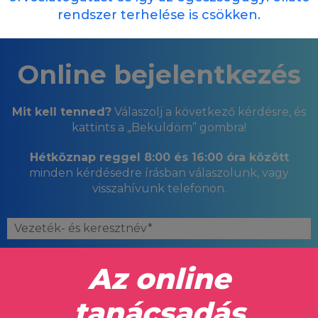
rendszer terhelése is csökken.
Online bejelentkezés
Mit kell tenned?
Válaszolj a következő kérdésre,
és
kattints a „Beküldöm” gombra!
Hétköznap reggel 8:00 és 16:00 óra között
minden kérdésedre
írásban válaszolunk, vagy
visszahívunk telefonon.
Születési idő
*