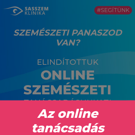
#SEGÍTÜNK
SZEMÉSZETI PANASZOD
VAN?
ELINDÍTOTTUK
ONLINE
SZEMÉSZETI
TANÁCSADÁSUNKAT!
Érdekel