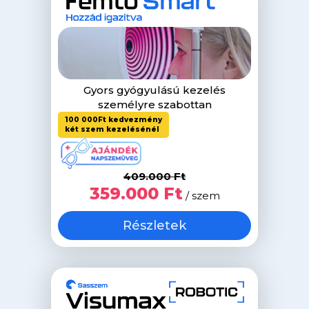
Gyors gyógyulású kezelés
személyre szabottan
100 000Ft kedvezmény
két szem kezelésénél
409.000 Ft
359.000 Ft
/ szem
Részletek