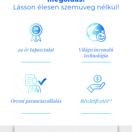
Lásson élesen szemüveg nélkül!
29 év tapasztalat
Világszínvonalú
technológia
1,2
Orvosi garanciavállalás
Részletfizetés