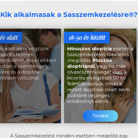
Kik alkalmasak a Sasszemkezelésre®?
év alatt
18-50 év között
év alatt nem végzünk
Mínuszos dioptria
esetén a
ásjavító lézeres
Sasszemkezelés tökéletes
mműtétet, mivel ebben
megoldás.
Pluszos
orban a szemtengely
dioptriánál
, vagy ha csak
ete és a dioptria
olvasószemüveget visel a
entősen változhat.
kezelés elvégzését 50 év
felett javasoljuk, mivel a
rejtett dioptriák miatt nem
tudnánk végleges
eredményt elérni.
Tovább
A Sasszemkezelést minden esetben megelőzi egy