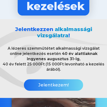
kezelések
Jelentkezzen
alkalmassági
vizsgálatra
!
A lézeres szemműtétet alkalmassági vizsgálat
online jelentkezés esetén
40 év alattiaknak
ingyenes augusztus 31-ig
,
40 év felett 25 000Ft (15 000Ft levonható a kezelés
árából).
Jelentkezem!