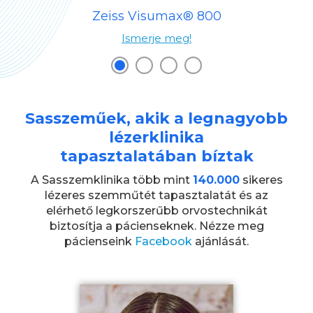
Zeiss Visumax® 800
Ismerje meg!
Sasszeműek, akik a legnagyobb
lézerklinika
tapasztalatában bíztak
A Sasszemklinika több mint
140.000
sikeres
lézeres szemműtét tapasztalatát és az
elérhető legkorszerűbb orvostechnikát
biztosítja a pácienseknek. Nézze meg
pácienseink
Facebook
ajánlását.