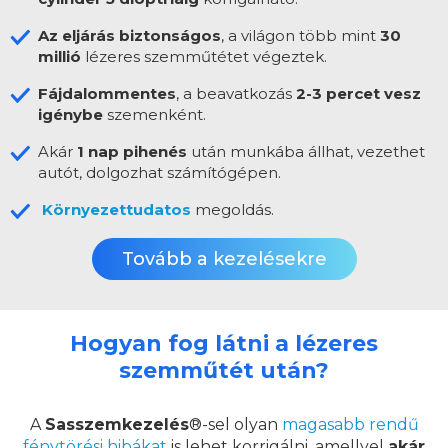
Az eljárás biztonságos
, a világon több mint
30
millió
lézeres szemműtétet végeztek.
Fájdalommentes
, a beavatkozás
2-3 percet vesz
igénybe
szemenként.
Akár
1 nap pihenés
után munkába állhat, vezethet
autót, dolgozhat számítógépen.
Környezettudatos
megoldás.
Tovább a kezelésekre
Hogyan fog látni a lézeres
szemműtét után?
A
Sasszemkezelés
®-sel olyan
magasabb rendű
fénytörési hibákat
is lehet korrigálni, amellyel
akár