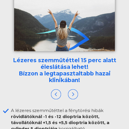
Lézeres szemműtéttel 15 perc alatt
éleslátása lehet!
Bízzon a legtapasztaltabb hazai
klinikában!
A lézeres szemműtéttel a fénytörési hibák
rövidlátóknál -1 és -12 dioptria között,
távollátóknál +1,5 és +5,5 dioptria között, a
cylinder 5 dioptriáig
korrigálható.