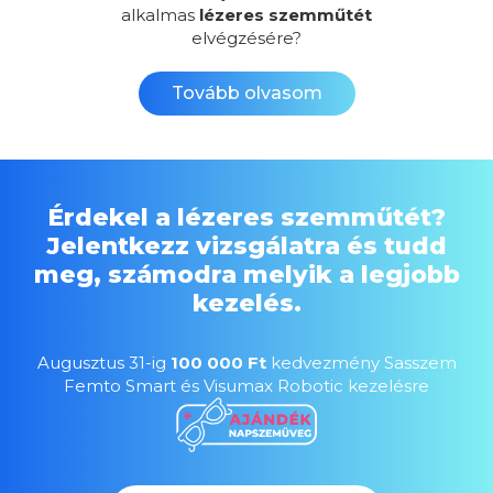
alkalmas
lézeres szemműtét
elvégzésére?
Tovább olvasom
Érdekel a lézeres szemműtét?
Jelentkezz vizsgálatra és tudd
meg, számodra melyik a legjobb
kezelés.
Augusztus 31-ig
100 000 Ft
kedvezmény Sasszem
Femto Smart és Visumax Robotic kezelésre