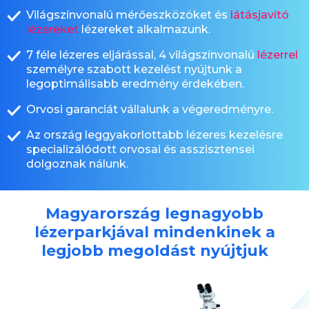
Világszínvonalú mérőeszközöket és
látásjavító
lézereket
lézereket alkalmazunk.
7 féle lézeres eljárással, 4 világszínvonalú
lézerrel
személyre szabott kezelést nyújtunk a
legoptimálisabb eredmény érdekében.
Orvosi garanciát vállalunk a végeredményre.
Az ország leggyakorlottabb lézeres kezelésre
specializálódott orvosai és asszisztensei
dolgoznak nálunk.
Magyarország legnagyobb
lézerparkjával mindenkinek a
legjobb megoldást nyújtjuk