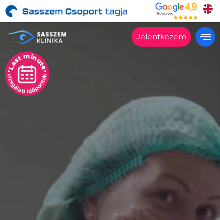
Jelentkezem
Alkalmas?
Kezelések
Árak
Vélemények
Miért a Sasszemklinika?
Lépésről lépésre
Szakrendelés
Kapcsolat