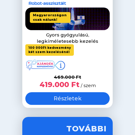
Gyors gyógyulású,
legkíméletesebb kezelés
100 000Ft kedvezmény
két szem kezelésénél
469.000 Ft
419.000 Ft
/ szem
Részletek
TOVÁBBI