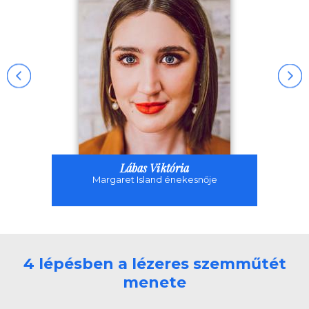
Lábas Viktória
Margaret Island énekesnője
4 lépésben a lézeres szemműtét
menete