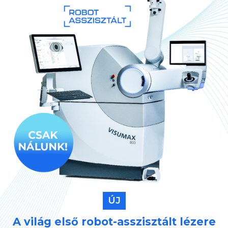
ÚJ
A világ első robot-asszisztált lézere