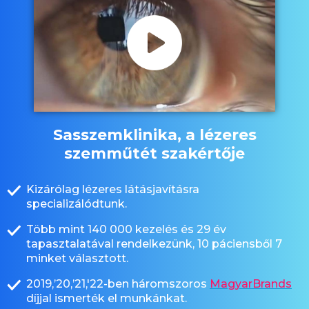
Sasszemklinika, a lézeres
szemműtét szakértője
Kizárólag lézeres látásjavításra
specializálódtunk.
Több mint 140 000 kezelés és 29 év
tapasztalatával rendelkezünk, 10 páciensből 7
minket választott.
2019,’20,’21,'22-ben háromszoros
MagyarBrands
díjjal ismerték el munkánkat.