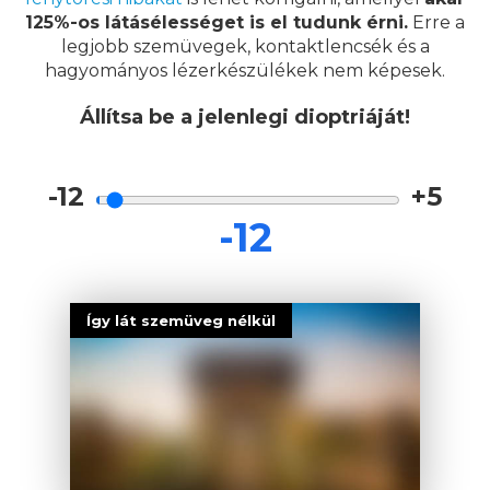
125%-os látásélességet is el tudunk érni.
Erre a
legjobb szemüvegek, kontaktlencsék és a
hagyományos lézerkészülékek nem képesek.
Állítsa be a jelenlegi dioptriáját!
-12
+5
Így lát szemüveg nélkül