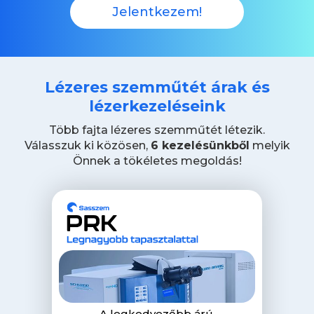
Jelentkezem!
Lézeres szemműtét árak és
lézerkezeléseink
Több fajta lézeres szemműtét létezik.
Válasszuk ki közösen,
6 kezelésünkből
melyik
Önnek a tökéletes megoldás!
A legkedvezőbb árú,