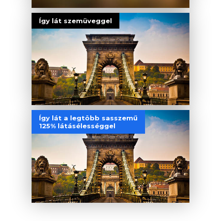
Így lát szemüveggel
Így lát a legtöbb sasszemű
125% látásélességgel