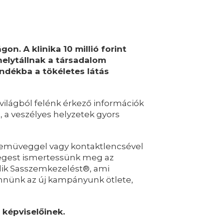
n. A klinika 10 millió forint
elytállnak a társadalom
ndékba a tökéletes látás
világból felénk érkező információk
 a veszélyes helyzetek gyors
szemüveggel vagy kontaktlencsével
vegest ismertessünk meg az
-dik Sasszemkezelést®, ami
nnünk az új kampányunk ötlete,
képviselőinek.