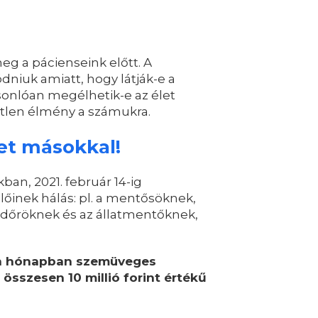
eg a pácienseink előtt. A
niuk amiatt, hogy látják-e a
sonlóan megélhetik-e az élet
tetlen élmény a számukra.
et másokkal!
n, 2021. február 14-ig
lőinek hálás: pl. a mentősöknek,
ndőröknek és az állatmentőknek,
n hónapban szemüveges
összesen 10 millió forint értékű