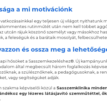
sága a mi motivációnk
atkozásainkkal egy teljesen új világot nyithatunk m
jdalommentes rutinműtét után nem kell többet aggód
e az utcán rájuk köszönő személyt vagy másokhoz ha
ük, a feleségük és a barátaik mosolyát, felbecsülhe
vazzon és ossza meg a lehetőség
napi hősöket a Sasszemkezeléshez®. Új kampányunkba
sadalom által megbecsült három foglalkozás képvise
gozóknak, a szülésznőknek, a pedagógusoknak, a re
ket, vagy segítségüket adják.
m szakma képviselői közül a
Sasszemklinika minde
ándékoz egy lézeres látásjavító szemműtéttel, ők 
.