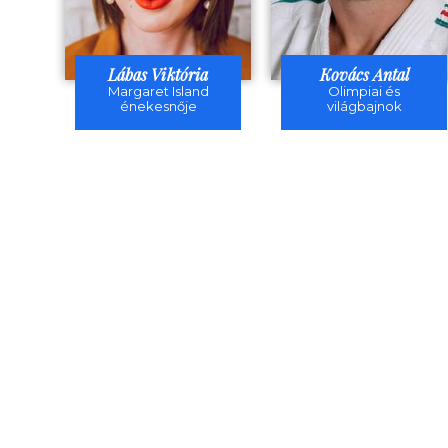
Lábas Viktória
Kovács Antal
Margaret Island
Olimpiai és
énekesnője
világbajnok