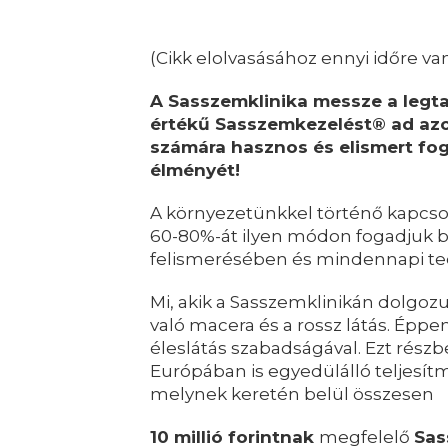
(Cikk elolvasásához ennyi időre v
A Sasszemklinika messze a legtap
értékű Sasszemkezelést® ad azo
számára hasznos és elismert fog
élményét!
A környezetünkkel történő kapcsola
60-80%-át ilyen módon fogadjuk be
felismerésében és mindennapi te
Mi, akik a Sasszemklinikán dolgo
való macera és a rossz látás. Ép
éleslátás szabadságával. Ezt részb
Európában is egyedülálló teljesí
melynek keretén belül összesen
10 millió forintnak
megfelelő
Sas