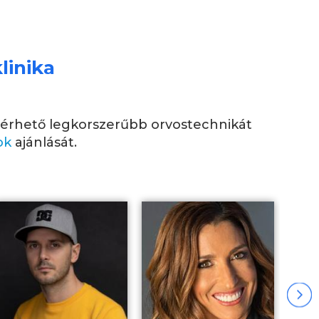
linika
elérhető legkorszerűbb orvostechnikát
ok
ajánlását.