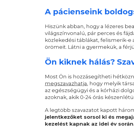
A pácienseink boldog
Hiszünk abban, hogy a lézeres beav
világszínvonalú, pár perces és fá
közlekedési táblákat, felismerik-
örömeit. Látni a gyermekük, a férj
Ön kiknek hálás? Sza
Most Ön is hozzásegítheti hétköz
megszavazhatja
, hogy melyik tár
az egészségügyi és a kórházi dol
azoknak, akik 0-24 órás készenlétü
A legtöbb szavazatot kapott háro
jelentkezőket sorsol ki és megaj
kezelést kapnak az idei év során