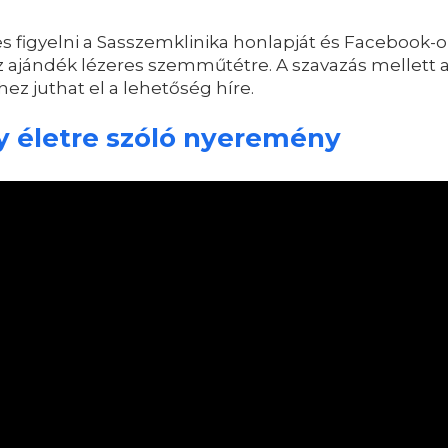
igyelni a Sasszemklinika honlapját és Facebook-ol
az ajándék lézeres szemműtétre. A szavazás mellett 
z juthat el a lehetőség híre.
 életre szóló nyeremény