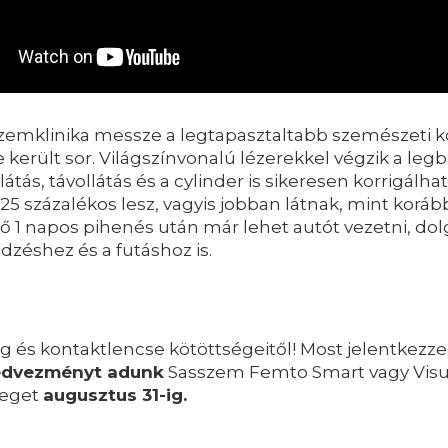
szemklinika messze a legtapasztaltabb szemészeti
került sor. Világszínvonalú lézerekkel végzik a leg
dlátás, távollátás és a cylinder is sikeresen korrigál
125 százalékos lesz, vagyis jobban látnak, mint ko
ő 1 napos pihenés után már lehet autót vezetni, dol
edzéshez és a futáshoz is.
g és kontaktlencse kötöttségeitől! Most jelentke
edvezményt adunk
Sasszem Femto Smart vagy Visum
veget
augusztus 31-ig.