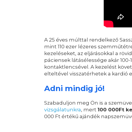
A 25 éves múlttal rendelkező Sas
mint 110 ezer lézeres szemműtétre 
kezeléseket, az eljárásokkal a rövi
páciensek látásélessége akár 100-
kontaktlencsével. A kezelést követ
elteltével visszatérhetek a kardió 
Adni mindig jó!
Szabaduljon meg Ön is a szemüve
vizsgálatunkra
, mert
100 000Ft k
000 Ft értékű ajándék napszemü