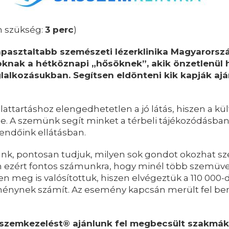
an szükség:
3 perc
)
asztaltabb szemészeti lézerklinika Magyarországo
knak a hétköznapi „hősöknek”, akik önzetlenül h
lalkozásukban. Segítsen eldönteni kik kapják ajá
ttartáshoz elengedhetetlen a jó látás, hiszen a kül
. A szemünk segít minket a térbeli tájékozódásban,
endőink ellátásban.
zunk, pontosan tudjuk, milyen sok gondot okozhat 
pen ezért fontos számunkra, hogy minél több szemü
en meg is valósítottuk, hiszen elvégeztük a 110 000
tménynek számít. Az esemény kapcsán merült fel be
szemkezelést® ajánlunk fel megbecsült szakmák 