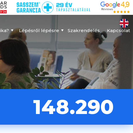
ika?
Lépésről lépésre
Szakrendelés
Kapcsolat
148.290