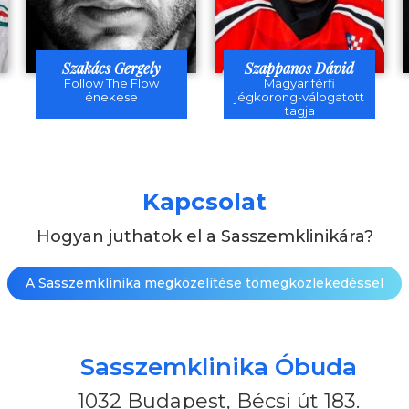
Szakács Gergely
Szappanos Dávid
Follow The Flow
Magyar férfi
énekese
jégkorong-válogatott
tagja
Kapcsolat
Hogyan juthatok el a Sasszemklinikára?
A Sasszemklinika megközelítése tömegközlekedéssel
Sasszemklinika Óbuda
1032 Budapest, Bécsi út 183.