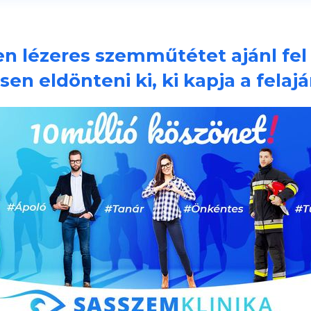
ben lézeres szemműtétet ajánl fel
sen eldönteni ki, ki kapja a felajá