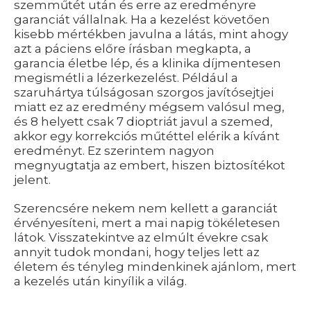
szemműtét után és erre az eredményre
garanciát vállalnak. Ha a kezelést követően
kisebb mértékben javulna a látás, mint ahogy
azt a páciens előre írásban megkapta, a
garancia életbe lép, és a klinika díjmentesen
megismétli a lézerkezelést. Például a
szaruhártya túlságosan szorgos javítósejtjei
miatt ez az eredmény mégsem valósul meg,
és 8 helyett csak 7 dioptriát javul a szemed,
akkor egy korrekciós műtéttel elérik a kívánt
eredményt. Ez szerintem nagyon
megnyugtatja az embert, hiszen biztosítékot
jelent.
Szerencsére nekem nem kellett a garanciát
érvényesíteni, mert a mai napig tökéletesen
látok. Visszatekintve az elmúlt évekre csak
annyit tudok mondani, hogy teljes lett az
életem és tényleg mindenkinek ajánlom, mert
a kezelés után kinyílik a világ.