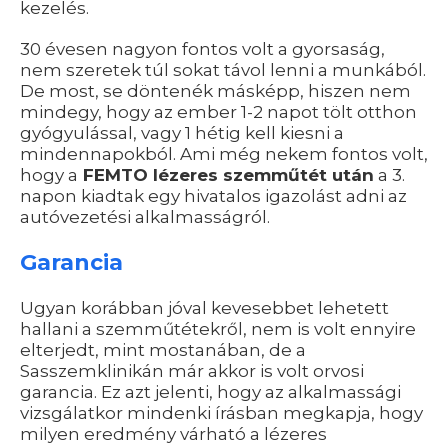
kezelés.
30 évesen nagyon fontos volt a gyorsaság,
nem szeretek túl sokat távol lenni a munkából.
De most, se döntenék másképp, hiszen nem
mindegy, hogy az ember 1-2 napot tölt otthon
gyógyulással, vagy 1 hétig kell kiesni a
mindennapokból. Ami még nekem fontos volt,
hogy a
FEMTO lézeres szemműtét után
a 3.
napon kiadtak egy hivatalos igazolást adni az
autóvezetési alkalmasságról.
Garancia
Ugyan korábban jóval kevesebbet lehetett
hallani a szemműtétekről, nem is volt ennyire
elterjedt, mint mostanában, de a
Sasszemklinikán már akkor is volt orvosi
garancia. Ez azt jelenti, hogy az alkalmassági
vizsgálatkor mindenki írásban megkapja, hogy
milyen eredmény várható a lézeres