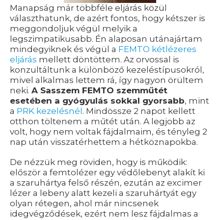
Manapság már többféle eljárás közül
választhatunk, de azért fontos, hogy kétszer is
meggondoljuk végül melyik a
legszimpatikusabb. Én alaposan utánajártam
mindegyiknek és végül a
FEMTO kétlézeres
eljárás
mellett döntöttem. Az orvossal is
konzultáltunk a különböző kezeléstípusokról,
mivel alkalmas lettem rá, így nagyon örültem
neki.
A Sasszem FEMTO szemműtét
esetében a gyógyulás sokkal gyorsabb
, mint
a
PRK kezelésnél
. Mindössze 2 napot kellett
otthon töltenem a műtét után. A legjobb az
volt, hogy nem voltak fájdalmaim, és tényleg 2
nap után visszatérhettem a hétköznapokba.
De nézzük meg röviden, hogy is működik:
először a femtolézer egy védőlebenyt alakít ki
a szaruhártya felső részén, ezután az excimer
lézer a lebeny alatt kezeli a szaruhártyát egy
olyan rétegen, ahol már nincsenek
idegvégződések, ezért nem lesz fájdalmas a