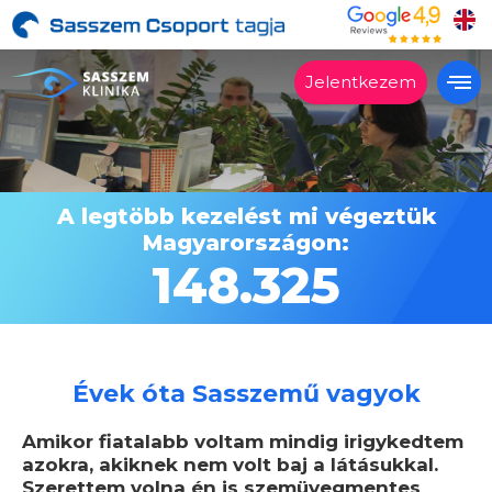
Jelentkezem
Alkalmas?
Kezelések
A legtöbb kezelést mi végeztük
Árak
Magyarországon:
Vélemények
148.325
Miért a Sasszemklinika?
Lépésről lépésre
Szakrendelés
Évek óta Sasszemű vagyok
Kapcsolat
Amikor fiatalabb voltam mindig irigykedtem
azokra, akiknek nem volt baj a látásukkal.
Szerettem volna én is szemüvegmentes