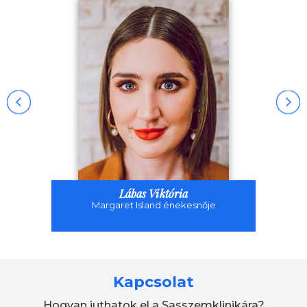
Lábas Viktória
Margaret Island énekesnője
Kapcsolat
Hogyan juthatok el a Sasszemklinikára?