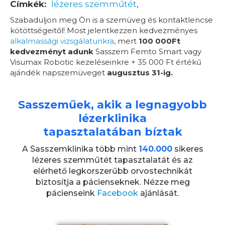
Címkék:
lézeres szemműtét
Szabaduljon meg Ön is a szemüveg és kontaktlencse
kötöttségeitől! Most jelentkezzen kedvezményes
alkalmassági vizsgálatunkra
, mert
100 000Ft
kedvezményt adunk
Sasszem Femto Smart vagy
Visumax Robotic kezeléseinkre + 35 000 Ft értékű
ajándék napszemüveget
augusztus 31-ig.
Sasszeműek, akik a legnagyobb
lézerklinika
tapasztalatában bíztak
A Sasszemklinika több mint
140.000
sikeres
lézeres szemműtét tapasztalatát és az
elérhető legkorszerűbb orvostechnikát
biztosítja a pácienseknek. Nézze meg
pácienseink
Facebook
ajánlását.