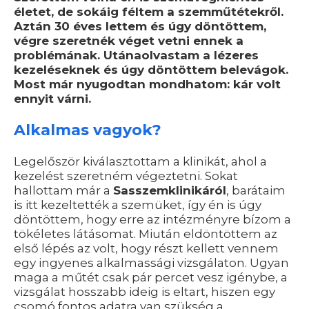
életet, de sokáig féltem a szemműtétekről.
Aztán 30 éves lettem és úgy döntöttem,
végre szeretnék véget vetni ennek a
problémának. Utánaolvastam a lézeres
kezeléseknek és úgy döntöttem belevágok.
Most már nyugodtan mondhatom: kár volt
ennyit várni.
Alkalmas vagyok?
Legelőször kiválasztottam a klinikát, ahol a
kezelést szeretném végeztetni. Sokat
hallottam már a
Sasszemklinikáról
, barátaim
is itt kezeltették a szemüket, így én is úgy
döntöttem, hogy erre az intézményre bízom a
tökéletes látásomat. Miután eldöntöttem az
első lépés az volt, hogy részt kellett vennem
egy ingyenes alkalmassági vizsgálaton. Ugyan
maga a műtét csak pár percet vesz igénybe, a
vizsgálat hosszabb ideig is eltart, hiszen egy
csomó fontos adatra van szükség a