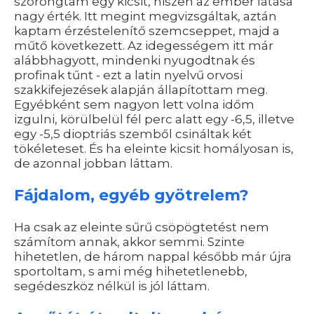
szorongtam egy kicsit, hiszen az ember látása
nagy érték. Itt megint megvizsgáltak, aztán
kaptam érzéstelenítő szemcseppet, majd a
műtő következett. Az idegességem itt már
alábbhagyott, mindenki nyugodtnak és
profinak tűnt - ezt a latin nyelvű orvosi
szakkifejezések alapján állapítottam meg.
Egyébként sem nagyon lett volna időm
izgulni, körülbelül fél perc alatt egy -6,5, illetve
egy -5,5 dioptriás szemből csináltak két
tökéleteset. És ha eleinte kicsit homályosan is,
de azonnal jobban láttam.
Fájdalom, egyéb gyötrelem?
Ha csak az eleinte sűrű csöpögtetést nem
számítom annak, akkor semmi. Szinte
hihetetlen, de három nappal később már újra
sportoltam, s ami még hihetetlenebb,
segédeszköz nélkül is jól láttam.