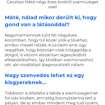
Gesztesi Máté négy éves korától szemüveget
visel
Máté, nálad mikor derült ki, hogy
gond van a látásoddal?
Nagymamámnak tűnt fel négyéves
koromban, hogy túl közel ülök a tévéhez,
amikor mesét nézek. A szüleim erre úgy
reagáltak, hogy biztosan csak túlaggódja a
dolgot, ő viszont elszántan ragaszkodott
elképzeléséhez, így titokban szemorvoshoz
vitt, aki rövidlátást diagnosztizált nálam.
Nagy szenvedés lehet ez egy
kisgyereknek...
Többször is eltalálta a labda a szemüvegemet
focizás közben, ami elég bizonytalanná tett a
pályán, de az ember mindent meg tud szokni,