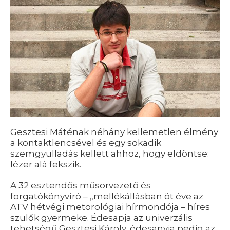
Gesztesi Máténak néhány kellemetlen élmény
a kontaktlencsével és egy sokadik
szemgyulladás kellett ahhoz, hogy eldöntse:
lézer alá fekszik.
A 32 esztendős műsorvezető és
forgatókönyvíró – „mellékállásban öt éve az
ATV hétvégi metorológiai hírmondója – híres
szülők gyermeke. Édesapja az univerzális
tehetségű Gesztesi Károly, édesanyja pedig az