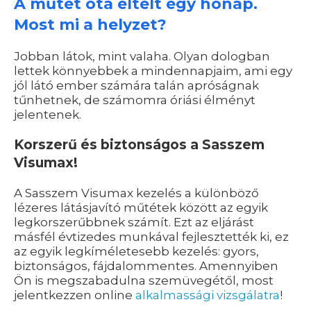
A műtét óta eltelt egy hónap.
Most mi a helyzet?
Jobban látok, mint valaha. Olyan dologban
lettek könnyebbek a mindennapjaim, ami egy
jól látó ember számára talán apróságnak
tűnhetnek, de számomra óriási élményt
jelentenek.
Korszerű és biztonságos a Sasszem
Visumax!
A Sasszem Visumax kezelés a különböző
lézeres látásjavító műtétek között az egyik
legkorszerűbbnek számít. Ezt az eljárást
másfél évtizedes munkával fejlesztették ki, ez
az egyik legkíméletesebb kezelés: gyors,
biztonságos, fájdalommentes. Amennyiben
Ön is megszabadulna szemüvegétől, most
jelentkezzen online
alkalmassági vizsgálatra
!