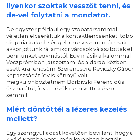
Ilyenkor szoktak vesszőt tenni, és
de-vel folytatni a mondatot.
De egyszer például egy szobatársammal
véletlen elcseréltük a kontaktlencsénket, több
dioptria különbséggel, erre viszont már csak
akkor jöttünk rá, amikor városok választottak el
bennünket egymástól. Egy másik alkalommal
Veszprémben játszottam, és a darab közben
esett ki a lencsém. Szerencsére Reviczky Gábor
kopaszságát így is könnyű volt
megkülönböztetnem Borbiczki Ferenc dús
ősz hajától, így a nézők nem vettek észre
semmit.
Miért döntöttél a lézeres kezelés
mellett?
Egy szemgyulladást követően bevillant, hogy a
kiváló Kembe Sorel még korábban beszélt