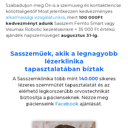
Szabaduljon meg Ön is a szemüveg és kontaktlencse
kötöttségeitől! Most jelentkezzen kedvezményes
alkalmassági vizsgálatunkra
, mert
100 000Ft
kedvezményt adunk
Sasszem Femto Smart vagy
Visumax Robotic kezeléseinkre + 35 000 Ft értékű
ajándék napszemüveget
augusztus 31-ig.
Sasszeműek, akik a legnagyobb
lézerklinika
tapasztalatában bíztak
A Sasszemklinika több mint
140.000
sikeres
lézeres szemműtét tapasztalatát és az
elérhető legkorszerűbb orvostechnikát
biztosítja a pácienseknek. Nézze meg
pácienseink
Facebook
ajánlását.