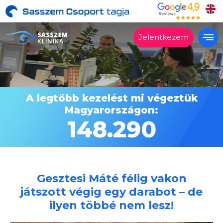
Jelentkezem
Alkalmas?
Kezelések
A legtöbb kezelést mi végeztük
Árak
Magyarországon:
Vélemények
148.290
Miért a Sasszemklinika?
Lépésről lépésre
Szakrendelés
Gesztesi Máté félig vakon
játszott végig egy darabot – de
Kapcsolat
ilyen többé nem lesz!