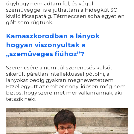
úgyhogy nem adtam fel, és végül
szemüveggel is eljuthattam a Hidegkút SC
kiváló ificsapatáig. Tétmeccsen soha egyetlen
gólt sem rúgtunk.
Kamaszkorodban a lányok
hogyan viszonyultak a
„szemüveges fiúhoz”?
Szerencsére a nem túl szerencsés külsőt
sikerült páratlan intellektussal pótolni, a
lányokat pedig gyakran megnevettettem.
Ezzel együtt az ember ennyi idősen még nem
biztos, hogy szerelmet mer vallani annak, aki
tetszik neki.