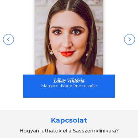
Lábas Viktória
Margaret Island énekesnője
Kapcsolat
Hogyan juthatok el a Sasszemklinikára?