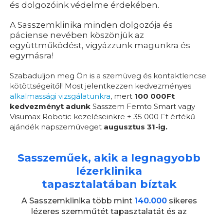
és dolgozóink védelme érdekében.
A Sasszemklinika minden dolgozója és
páciense nevében köszönjük az
együttműködést, vigyázzunk magunkra és
egymásra!
Szabaduljon meg Ön is a szemüveg és kontaktlencse
kötöttségeitől! Most jelentkezzen kedvezményes
alkalmassági vizsgálatunkra
, mert
100 000Ft
kedvezményt adunk
Sasszem Femto Smart vagy
Visumax Robotic kezeléseinkre + 35 000 Ft értékű
ajándék napszemüveget
augusztus 31-ig.
Sasszeműek, akik a legnagyobb
lézerklinika
tapasztalatában bíztak
A Sasszemklinika több mint
140.000
sikeres
lézeres szemműtét tapasztalatát és az