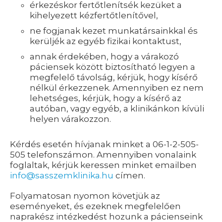
érkezéskor fertőtlenítsék kezüket a
kihelyezett kézfertőtlenítővel,
ne fogjanak kezet munkatársainkkal és
kerüljék az egyéb fizikai kontaktust,
annak érdekében, hogy a várakozó
páciensek között biztosítható legyen a
megfelelő távolság, kérjük, hogy kísérő
nélkül érkezzenek. Amennyiben ez nem
lehetséges, kérjük, hogy a kísérő az
autóban, vagy egyéb, a klinikánkon kívüli
helyen várakozzon.
Kérdés esetén hívjanak minket a 06-1-2-505-
505 telefonszámon. Amennyiben vonalaink
foglaltak, kérjük keressen minket emailben
info@sasszemklinika.hu
címen.
Folyamatosan nyomon követjük az
eseményeket, és ezeknek megfelelően
naprakész intézkedést hozunk a pácienseink