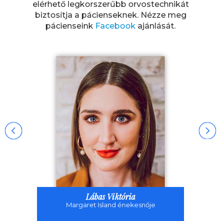
elérhető legkorszerűbb orvostechnikát
biztosítja a pácienseknek. Nézze meg
pácienseink
Facebook
ajánlását.
Lábas Viktória
Margaret Island énekesnője