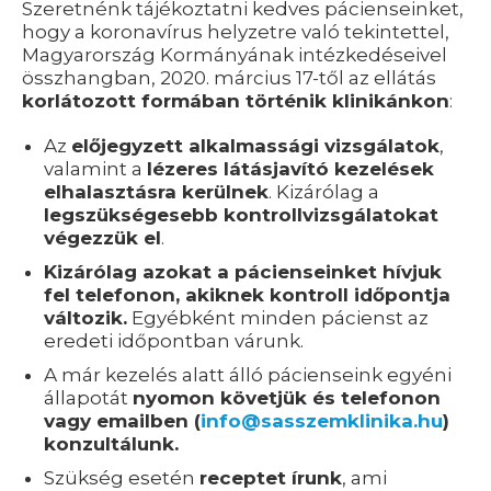
Szeretnénk tájékoztatni kedves pácienseinket,
hogy a koronavírus helyzetre való tekintettel,
Magyarország Kormányának intézkedéseivel
összhangban, 2020. március 17-től az ellátás
korlátozott formában történik klinikánkon
:
Az
előjegyzett alkalmassági vizsgálatok
,
valamint a
lézeres látásjavító kezelések
elhalasztásra kerülnek
. Kizárólag a
legszükségesebb kontrollvizsgálatokat
végezzük el
.
Kizárólag azokat a pácienseinket hívjuk
fel telefonon, akiknek kontroll időpontja
változik.
Egyébként minden pácienst az
eredeti időpontban várunk.
A már kezelés alatt álló pácienseink egyéni
állapotát
nyomon követjük és telefonon
vagy emailben (
info@sasszemklinika.hu
)
konzultálunk.
Szükség esetén
receptet írunk
, ami