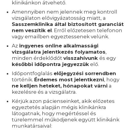
klinikánkon átvehető.
Amennyiben nem jelennek meg kontroll
vizsgálaton elővigyázatosság miatt, a
Sasszemklinika által biztosított garanciát
nem veszítik el
. Erről előzetesen telefonon
vagy emailben egyeztessenek velünk.
Az
ingyenes online alkalmassági
vizsgálatra jelentkezés folyamatos
,
minden érdeklődőt
visszahívunk
és egy
későbbi időpontra jegyezzük
elő.
Időpontfoglalás
előjegyzési sorrendben
történik.
Érdemes most jelentkezni
, hogy
ne kelljen heteket, hónapokat várni
a
kezelésre és a vizsgálatra.
Kérjük azon pácienseinket, akik előzetes
egyeztetés alapján mégis klinikánkra
látogatnak, hogy megértéssel és
türelemmel működjenek együtt klinikánk
munkatársaival: