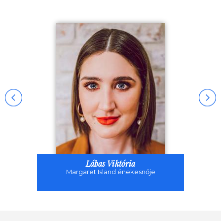
Lábas Viktória
Margaret Island énekesnője