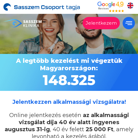
Jelentkezem
Alkalmas?
Kezelések
A legtöbb kezelést mi végeztük
Árak
Magyarországon:
Vélemények
148.325
Miért a Sasszemklinika?
Lépésről lépésre
Jelentkezzen alkalmassági vizsgálatra!
Szakrendelés
Online jelentkezés esetén
az alkalmassági
Kapcsolat
vizsgálat díja 40 év alatt ingyenes
augusztus 31-ig
,
40 év felett
25 000 Ft
, amely
levonható a kezelés árából.