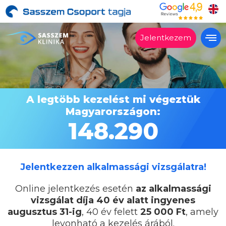
Jelentkezem
Alkalmas?
Kezelések
A legtöbb kezelést mi végeztük
Árak
Magyarországon:
Vélemények
148.290
Miért a Sasszemklinika?
Lépésről lépésre
Jelentkezzen alkalmassági vizsgálatra!
Szakrendelés
Online jelentkezés esetén
az alkalmassági
Kapcsolat
vizsgálat díja 40 év alatt ingyenes
augusztus 31-ig
,
40 év felett
25 000 Ft
, amely
levonható a kezelés árából.