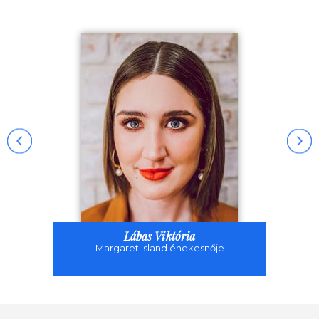
Lábas Viktória
Margaret Island énekesnője