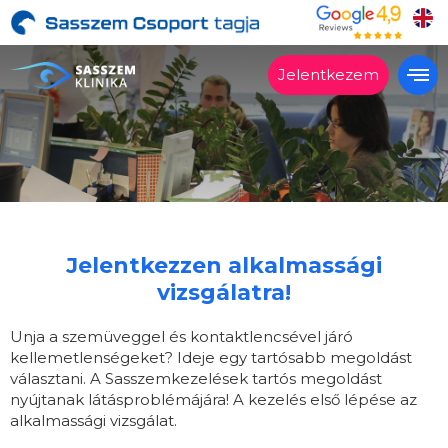
Jelentkezem
Alkalmas?
Kezelések
Árak
Vélemények
Jelentkezzen alkalmassági
Miért a Sasszemklinika?
vizsgálatra!
Lépésről lépésre
Unja a szemüveggel és kontaktlencsével járó
Szakrendelés
kellemetlenségeket? Ideje egy tartósabb megoldást
választani. A Sasszemkezelések tartós megoldást
Kapcsolat
nyújtanak látásproblémájára! A kezelés első lépése az
alkalmassági vizsgálat.