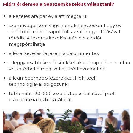
Miért érdemes a Sasszemkezelést választani?
a kezelés ára pár év alatt megtérül
szemüvegesként vagy kontaktlencsésként egy év
alatt több mint 1 napot tölt azzal, hogy a látásával
törődik. A lézeres kezelés után ezt az időt
megspórolhatja
a lézerkezelés teljesen fájdalommentes
a leggyorsabb kezelésünkkel akár 1 nap pihenés után
visszatérhet a megszokott hétköznapokba
a legmodernebb lézerekkel, high-tech
technológiával dolgozunk
több mint 130.000 kezelés tapasztalatával profi
csapatunkra bízhatja látását