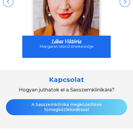
Lábas Viktória
Margaret Island énekesnője
Kapcsolat
Hogyan juthatok el a Sasszemklinikára?
A Sasszemklinika megközelítése
tömegközlekedéssel