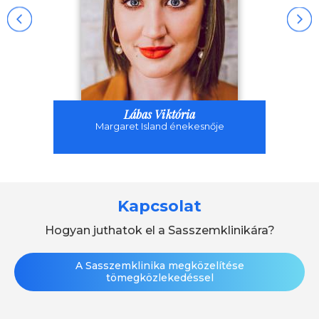
Lábas Viktória
Margaret Island énekesnője
Kapcsolat
Hogyan juthatok el a Sasszemklinikára?
A Sasszemklinika megközelítése
tömegközlekedéssel