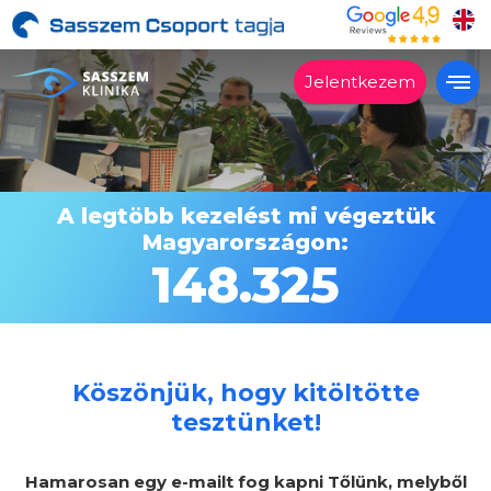
Jelentkezem
Alkalmas?
Kezelések
A legtöbb kezelést mi végeztük
Árak
Magyarországon:
Vélemények
148.325
Miért a Sasszemklinika?
Lépésről lépésre
Szakrendelés
Köszönjük, hogy kitöltötte
tesztünket!
Kapcsolat
Hamarosan egy e-mailt fog kapni Tőlünk, melyből