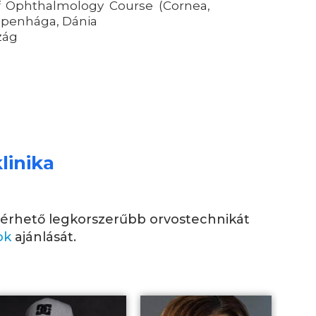
of Ophthalmology Course (Cornea,
oppenhága, Dánia
zág
linika
elérhető legkorszerűbb orvostechnikát
ok
ajánlását.