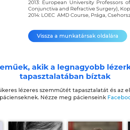
2013: European University Professors 
Conjunctiva and Refractive Surgery), K
2014: LOEC AMD Course, Prága, Csehors
Vissza a munkatársak oldalára
eműek, akik a legnagyobb lézerk
tapasztalatában bíztak
ikeres lézeres szemműtét tapasztalatát és az 
 a pácienseknek. Nézze meg pácienseink
Facebo