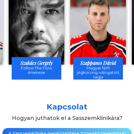
Szakács Gergely
Szappanos Dávid
Follow The Flow
Magyar férfi
énekese
jégkorong-válogatott
tagja
Kapcsolat
Hogyan juthatok el a Sasszemklinikára?
A Sasszemklinika megközelítése tömegközlekedéssel