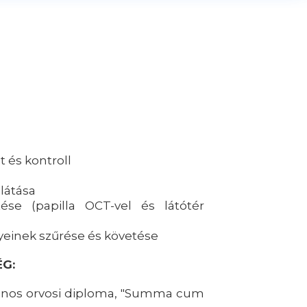
t és kontroll
látása
ése (papilla OCT-vel és látótér
inek szűrése és követése
ÉG:
ános orvosi diploma, "Summa cum