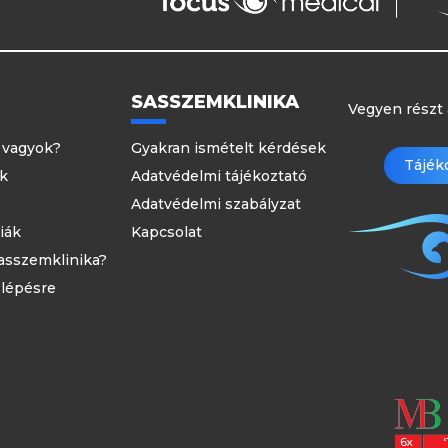
SASSZEMKLINIKA
Vegyen részt 
 vagyok?
Gyakran ismételt kérdések
Tájék
ek
Adatvédelmi tájékoztató
Adatvédelmi szabályzat
iák
Kapcsolat
Sasszemklinika?
 lépésre