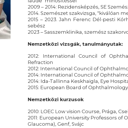
laude" minősítéssel
2009 – 2014: Rezidensképzés, SE Szemész
2014. Szemészet szakvizsga, "kiválóan me
2015 – 2023. Jahn Ferenc Dél-pesti Kór
sebész
2023 – Sasszemklinika, szemész szakorv
Nemzetközi vizsgák, tanulmányutak:
2012: International Council of Ophth
Refraction
2012: International Council of Ophthalm
2014: International Council of Ophthalmo
2014: Ida-Tallinna Keskhaigla, Eye Hospita
2015: European Board of Ophthalmology -
Nemzetközi kurzusok
2010: LOEC Low vision Course, Prága, Cs
2011: European University Professors of
Glaucoma), Genf, Svájc