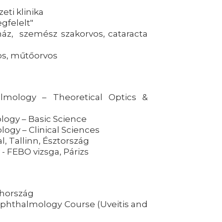
eti klinika
gfelelt"
ház, szemész szakorvos, cataracta
os, műtőorvos
almology – Theoretical Optics &
ology – Basic Science
logy – Clinical Sciences
l, Tallinn, Észtország
 FEBO vizsga, Párizs
ehország
 Ophthalmology Course (Uveitis and