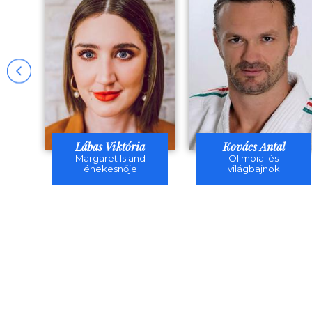
Lábas Viktória
Kovács Antal
Margaret Island
Olimpiai és
énekesnője
világbajnok