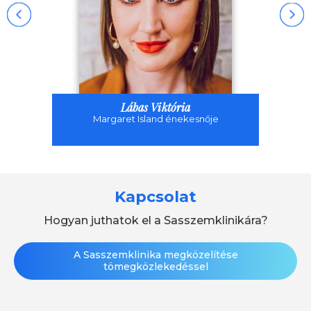
Lábas Viktória
Margaret Island énekesnője
Kapcsolat
Hogyan juthatok el a Sasszemklinikára?
A Sasszemklinika megközelítése
tömegközlekedéssel