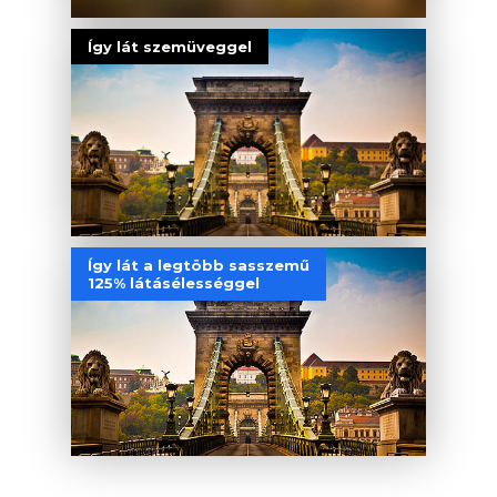
Így lát szemüveggel
Így lát a legtöbb sasszemű
125% látásélességgel