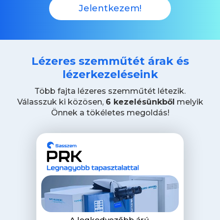
Jelentkezem!
Lézeres szemműtét árak és
lézerkezeléseink
Több fajta lézeres szemműtét létezik.
Válasszuk ki közösen,
6 kezelésünkből
melyik
Önnek a tökéletes megoldás!
A legkedvezőbb árú,