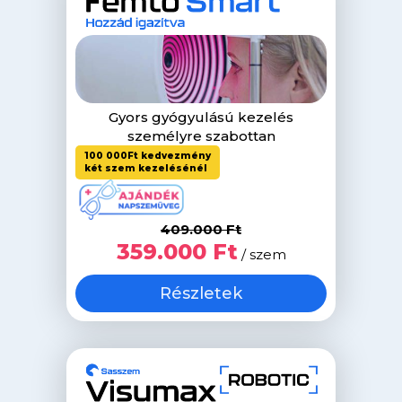
Gyors gyógyulású kezelés
személyre szabottan
100 000Ft kedvezmény
két szem kezelésénél
409.000 Ft
359.000 Ft
/ szem
Részletek