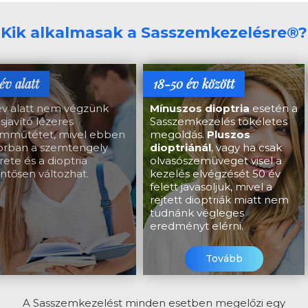
Kik alkalmasak a Sasszemkezelésre®?
év alatt
18-50 év között
év alatt nem végzünk
Mínuszos dioptria
esetén a
ásjavító lézeres
Sasszemkezelés tökéletes
mműtétet, mivel ebben
megoldás.
Pluszos
orban a szemtengely
dioptriánál
, vagy ha csak
ete és a dioptria
olvasószemüveget visel a
entősen változhat.
kezelés elvégzését 50 év
felett javasoljuk, mivel a
rejtett dioptriák miatt nem
tudnánk végleges
eredményt elérni.
Tovább
A Sasszemkezelést minden esetben megelőzi egy