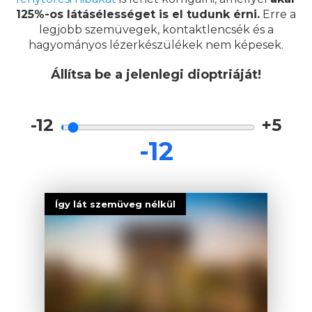
125%-os látásélességet is el tudunk érni.
Erre a
legjobb szemüvegek, kontaktlencsék és a
hagyományos lézerkészülékek nem képesek.
Állítsa be a jelenlegi dioptriáját!
-12
+5
Így lát szemüveg nélkül