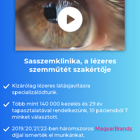
Sasszemklinika, a lézeres
szemműtét szakértője
Kizárólag lézeres látásjavításra
specializálódtunk.
Több mint 140 000 kezelés és 29 év
tapasztalatával rendelkezünk, 10 páciensből 7
minket választott.
2019,’20,’21,'22-ben háromszoros
MagyarBrands
díjjal ismerték el munkánkat.