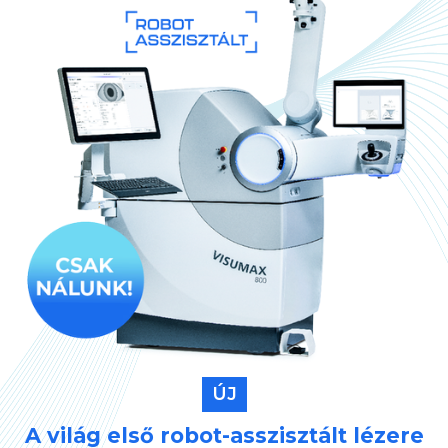
ÚJ
A világ első robot-asszisztált lézere