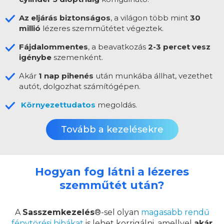
Az eljárás biztonságos
, a világon több mint
30
millió
lézeres szemműtétet végeztek.
Fájdalommentes
, a beavatkozás
2-3 percet vesz
igénybe
szemenként.
Akár
1 nap pihenés
után munkába állhat, vezethet
autót, dolgozhat számítógépen.
Környezettudatos
megoldás.
Tovább a kezelésekre
Hogyan fog látni a lézeres
szemműtét után?
A
Sasszemkezelés
®-sel olyan
magasabb rendű
fénytörési hibákat
is lehet korrigálni, amellyel
akár