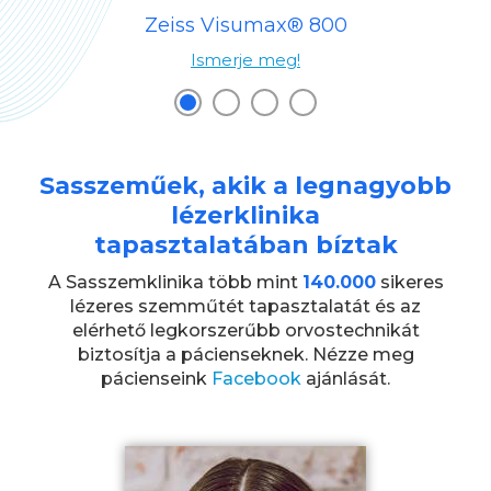
Zeiss Visumax® 800
Ismerje meg!
Sasszeműek, akik a legnagyobb
lézerklinika
tapasztalatában bíztak
A Sasszemklinika több mint
140.000
sikeres
lézeres szemműtét tapasztalatát és az
elérhető legkorszerűbb orvostechnikát
biztosítja a pácienseknek. Nézze meg
pácienseink
Facebook
ajánlását.