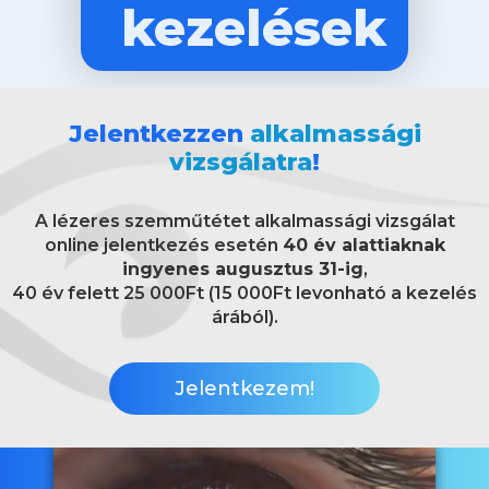
kezelések
Jelentkezzen
alkalmassági
vizsgálatra
!
A lézeres szemműtétet alkalmassági vizsgálat
online jelentkezés esetén
40 év alattiaknak
ingyenes augusztus 31-ig
,
40 év felett 25 000Ft (15 000Ft levonható a kezelés
árából).
Jelentkezem!