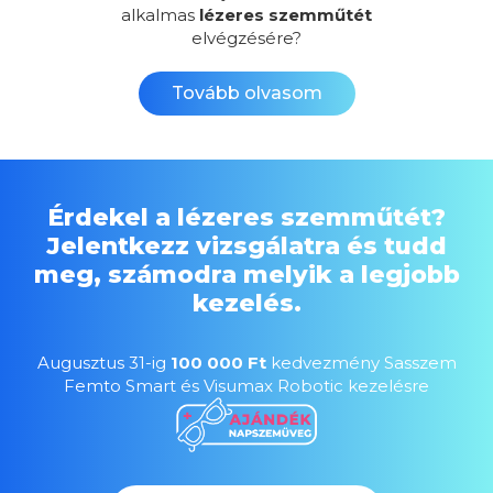
alkalmas
lézeres szemműtét
elvégzésére?
Tovább olvasom
Érdekel a lézeres szemműtét?
Jelentkezz vizsgálatra és tudd
meg, számodra melyik a legjobb
kezelés.
Augusztus 31-ig
100 000 Ft
kedvezmény Sasszem
Femto Smart és Visumax Robotic kezelésre