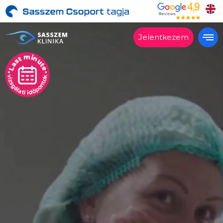
Jelentkezem
Alkalmas?
Kezelések
Árak
Vélemények
Miért a Sasszemklinika?
Lépésről lépésre
Szakrendelés
Kapcsolat