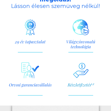
Lásson élesen szemüveg nélkül!
29 év tapasztalat
Világszínvonalú
technológia
1,2
Orvosi garanciavállalás
Részletfizetés