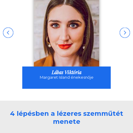
Lábas Viktória
Margaret Island énekesnője
4 lépésben a lézeres szemműtét
menete