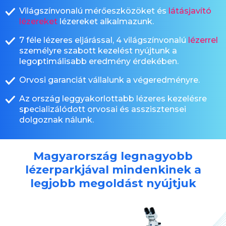
Világszínvonalú mérőeszközöket és
látásjavító
lézereket
lézereket alkalmazunk.
7 féle lézeres eljárással, 4 világszínvonalú
lézerrel
személyre szabott kezelést nyújtunk a
legoptimálisabb eredmény érdekében.
Orvosi garanciát vállalunk a végeredményre.
Az ország leggyakorlottabb lézeres kezelésre
specializálódott orvosai és asszisztensei
dolgoznak nálunk.
Magyarország legnagyobb
lézerparkjával mindenkinek a
legjobb megoldást nyújtjuk