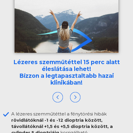
Lézeres szemműtéttel 15 perc alatt
éleslátása lehet!
Bízzon a legtapasztaltabb hazai
klinikában!
A lézeres szemműtéttel a fénytörési hibák
rövidlátóknál -1 és -12 dioptria között,
távollátóknál +1,5 és +5,5 dioptria között, a
cylinder 5 dioptriáig
korrigálható.