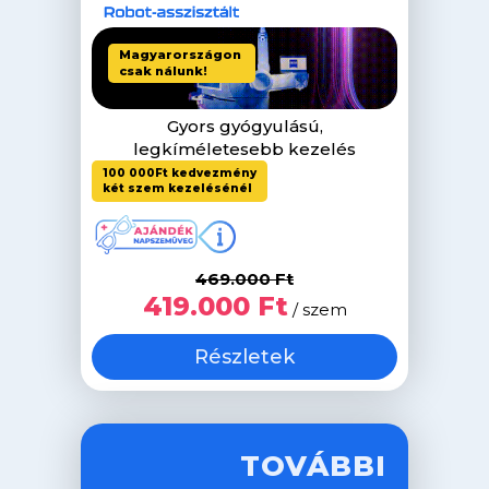
Gyors gyógyulású,
legkíméletesebb kezelés
100 000Ft kedvezmény
két szem kezelésénél
469.000 Ft
419.000 Ft
/ szem
Részletek
TOVÁBBI