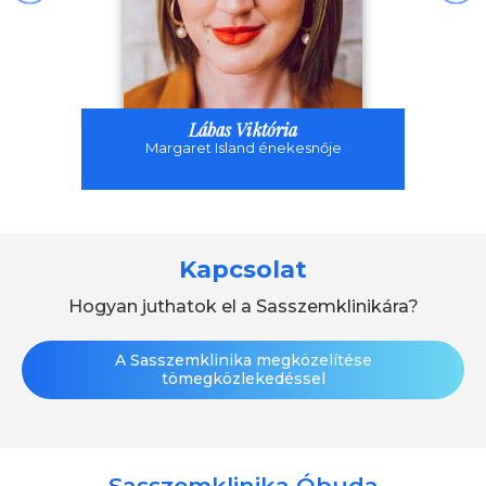
Lábas Viktória
Margaret Island énekesnője
Kapcsolat
Hogyan juthatok el a Sasszemklinikára?
A Sasszemklinika megközelítése
tömegközlekedéssel
Sasszemklinika Óbuda