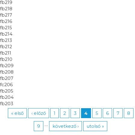
fb219
fb218
fb217
fb216
fb215
fb214
fb213
fb212
fb211
fb210
fb209
fb208
fb207
fc206
fb205
fb204
fb203
« első
‹ előző
1
2
3
4
5
6
7
8
…
9
következő ›
utolsó »