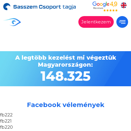
Jelentkezem
Alkalmas?
Kezelések
A legtöbb kezelést mi végeztük
Árak
Magyarországon:
Vélemények
148.325
Miért a Sasszemklinika?
Lépésről lépésre
Szakrendelés
Facebook vélemények
Kapcsolat
fb222
fb221
fb220