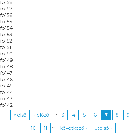
fb158
fb157
fb156
fb155
fb154
fb153
fb152
fb151
fb150
fb149
fb148
fb147
fb146
fb145
fb144
fb143
fb142
…
« első
‹ előző
3
4
5
6
7
8
9
…
10
11
következő ›
utolsó »