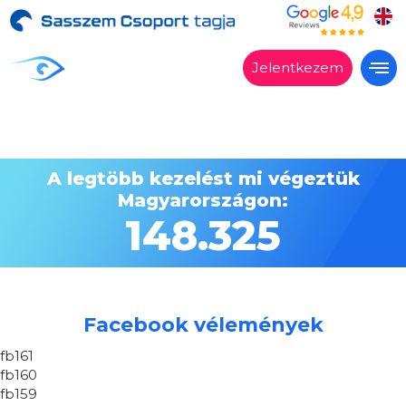
Jelentkezem
Alkalmas?
Kezelések
A legtöbb kezelést mi végeztük
Árak
Magyarországon:
Vélemények
148.325
Miért a Sasszemklinika?
Lépésről lépésre
Szakrendelés
Facebook vélemények
Kapcsolat
fb161
fb160
fb159