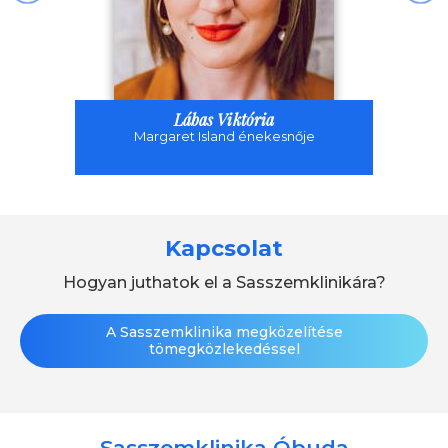
Lábas Viktória
Margaret Island énekesnője
Kapcsolat
Hogyan juthatok el a Sasszemklinikára?
A Sasszemklinika megközelítése
tömegközlekedéssel
Sasszemklinika Óbuda