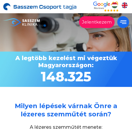
Jelentkezem
Bin ich geeignet?
Behandlungen
A legtöbb kezelést mi végeztük
Preise
Magyarországon:
Referenzen
148.325
Warum die Klinik
Adlerauge?
Schritt für Schritt
Milyen lépések várnak Önre a
FAQ
lézeres szemműtét során?
Kontakt
A lézeres szemműtét menete: