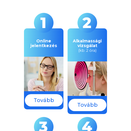
Online
Alkalmassági
jelentkezés
vizsgálat
(kb. 2 óra)
Tovább
Tovább